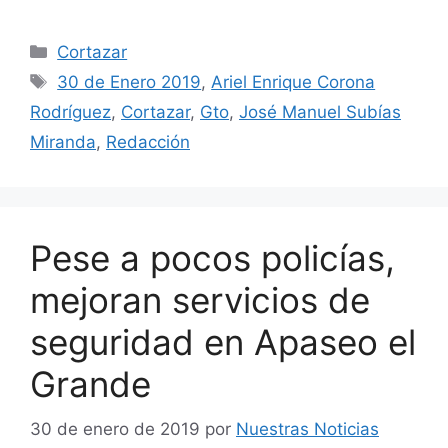
Categorías
Cortazar
Etiquetas
30 de Enero 2019
,
Ariel Enrique Corona
Rodríguez
,
Cortazar
,
Gto
,
José Manuel Subías
Miranda
,
Redacción
Pese a pocos policías,
mejoran servicios de
seguridad en Apaseo el
Grande
30 de enero de 2019
por
Nuestras Noticias