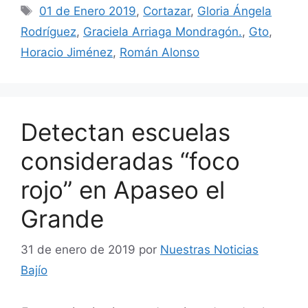
Etiquetas
01 de Enero 2019
,
Cortazar
,
Gloria Ángela
Rodríguez
,
Graciela Arriaga Mondragón.
,
Gto
,
Horacio Jiménez
,
Román Alonso
Detectan escuelas
consideradas “foco
rojo” en Apaseo el
Grande
31 de enero de 2019
por
Nuestras Noticias
Bajío