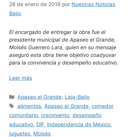
28 de enero de 2019
por
Nuestras Noticias
Bajío
El encargado de entregar la obra fue el
presidente municipal de Apaseo el Grande,
Moisés Guerrero Lara, quien en su mensaje
aseguró esta obra tiene objetivo coadyuvar
para la convivencia y desempeño educativo.
Leer más
Categorías
Apaseo el Grande
,
Laja-Bajío
Etiquetas
alimentos
,
Apaseo el Grande
,
comedor
comunitario
,
crecimiento
,
desempeño
educativo
,
DIF
,
Independencia de México
,
juguetes
,
Moisés