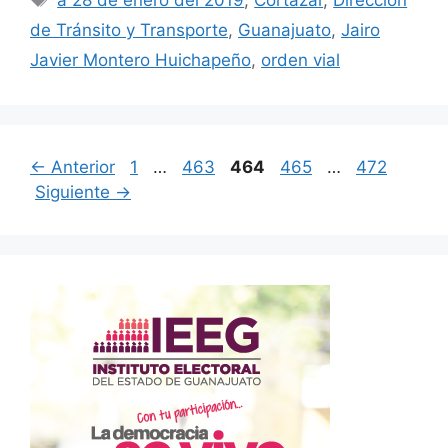
a 28 de enero del 2019
,
Cortazar
,
Dirección
de Tránsito y Transporte
,
Guanajuato
,
Jairo
Javier Montero Huichapeño
,
orden vial
Página
Página
Página
Página
Página
←
Anterior
1
…
463
464
465
…
472
Siguiente
→