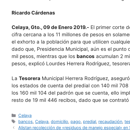
Ricardo Cárdenas
Celaya, Gto., 09 de Enero 2019.-
El primer corte d
cifra cercana a los 11 millones de pesos en solamen
el exhorto a la población para que utilicen cualqui
dado que, Presidencia Municipal, aún es el punto
mil pesos, mientras que los
bancos
acumulan 2 mil
pesos, explicó Lourdes Herrera Rodríguez, tesore
La
Tesorera
Municipal Herrera Rodríguez, aseguró 
los estados de cuenta del predial con 140 mil 70
los 160 mil 104 del padrón que se cuenta, ello imp
resto de 19 mil 446 recibos, dado que se contrató
Categorías
Celaya
Etiquetas
bancos
,
Celaya
,
domicilio
,
pago
,
predial
,
recaudación
,
te
Alistan recolección de «residuos de manejo especial» en 