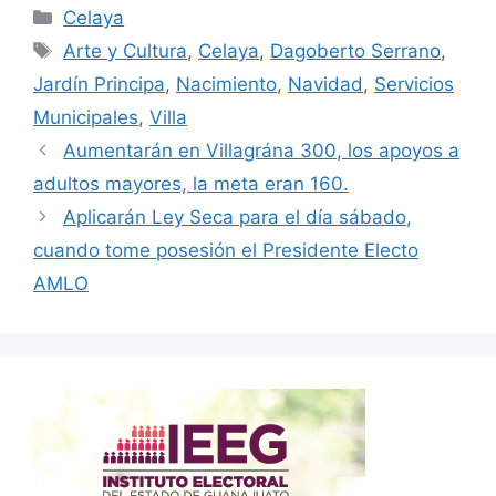
Categorías
Celaya
Etiquetas
Arte y Cultura
,
Celaya
,
Dagoberto Serrano
,
Jardín Principa
,
Nacimiento
,
Navidad
,
Servicios
Municipales
,
Villa
Aumentarán en Villagrána 300, los apoyos a
adultos mayores, la meta eran 160.
Aplicarán Ley Seca para el día sábado,
cuando tome posesión el Presidente Electo
AMLO