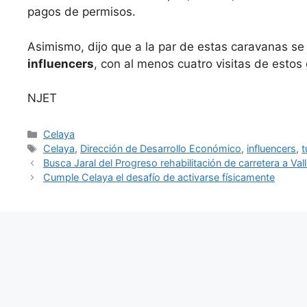
pagos de permisos.
Asimismo, dijo que a la par de estas caravanas se 
influencers
, con al menos cuatro visitas de estos
NJET
Categorías
Celaya
Etiquetas
Celaya
,
Dirección de Desarrollo Económico
,
influencers
,
t
Busca Jaral del Progreso rehabilitación de carretera a Val
Cumple Celaya el desafío de activarse físicamente