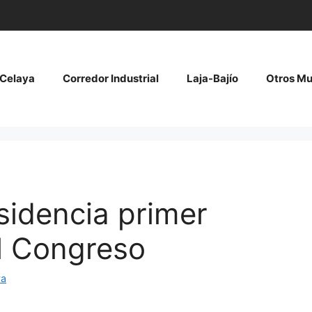
Celaya
Corredor Industrial
Laja-Bajío
Otros Mu
sidencia primer
el Congreso
ya