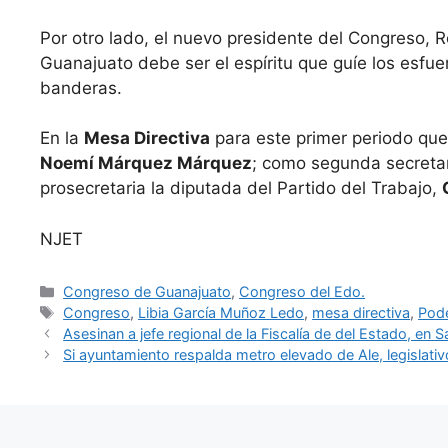
Por otro lado, el nuevo presidente del Congreso,
Guanajuato debe ser el espíritu que guíe los esfuer
banderas.
En la
Mesa Directiva
para este primer periodo que
Noemí Márquez Márquez
; como segunda secretari
prosecretaria la diputada del Partido del Trabajo,
NJET
Categorías
Congreso de Guanajuato
,
Congreso del Edo.
Etiquetas
Congreso
,
Libia García Muñoz Ledo
,
mesa directiva
,
Pode
Asesinan a jefe regional de la Fiscalía de del Estado, en S
Si ayuntamiento respalda metro elevado de Ale, legislati