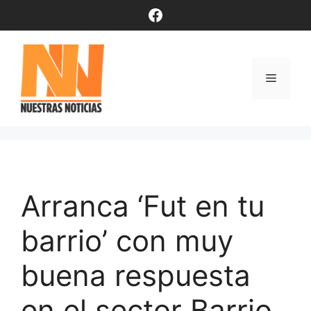
Saltar
Facebook
al
contenido
Menú
Arranca ‘Fut en tu
barrio’ con muy
buena respuesta
en el sector Barrio