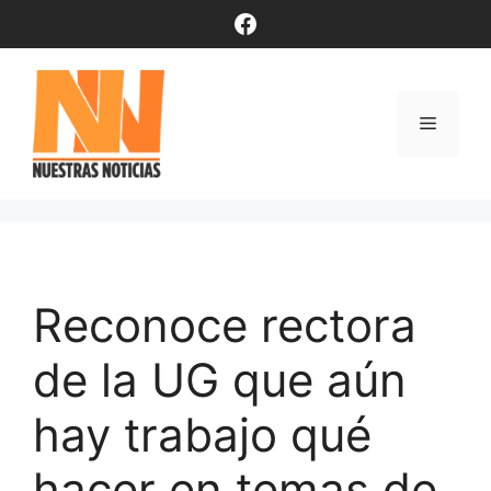
Saltar
Facebook
al
contenido
Menú
Reconoce rectora
de la UG que aún
hay trabajo qué
hacer en temas de