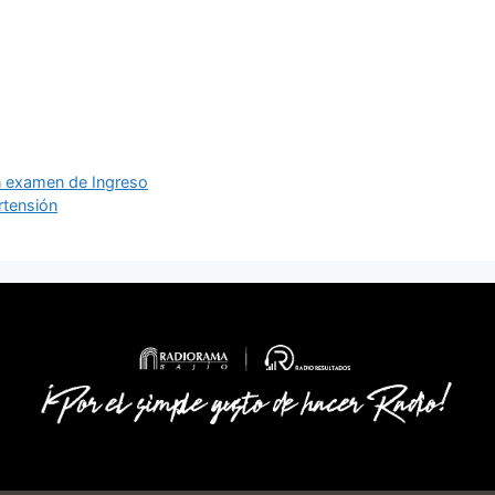
n examen de Ingreso
rtensión