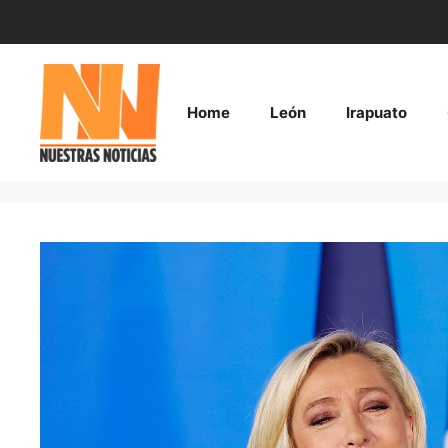
Saltar
al
contenido
Home
León
Irapuato