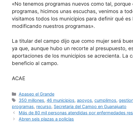
«No tenemos programas nuevos como tal, porque
programas, hicimos unas escuchas, venimos a tod
visitamos todos los municipios para definir qué es
modificando nuestros programas».
La titular del campo dijo que como mujer será bue
ya que, aunque hubo un recorte al presupuesto, es
aportaciones de los municipios se acrecienta. La 
beneficio al campo.
ACAE
Categorías
Apaseo el Grande
Etiquetas
350 millones
,
46 municipios
,
apoyos
,
cumplimos
,
gestio
programas
,
recurso
,
Secretaria del Campo en Guanajuato
Más de 80 mil personas atendidas por enfermedades resp
Abren seis plazas a policías