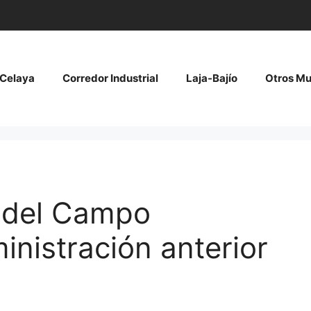
Celaya
Corredor Industrial
Laja-Bajío
Otros Mu
a del Campo
nistración anterior