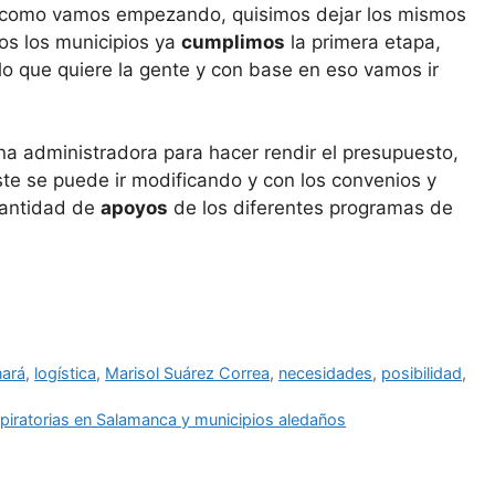
 como vamos empezando, quisimos dejar los mismos
os los municipios ya
cumplimos
la primera etapa,
 lo que quiere la gente y con base en eso vamos ir
na administradora para hacer rendir el presupuesto,
te se puede ir modificando y con los convenios y
cantidad de
apoyos
de los diferentes programas de
nará
,
logística
,
Marisol Suárez Correa
,
necesidades
,
posibilidad
,
iratorias en Salamanca y municipios aledaños