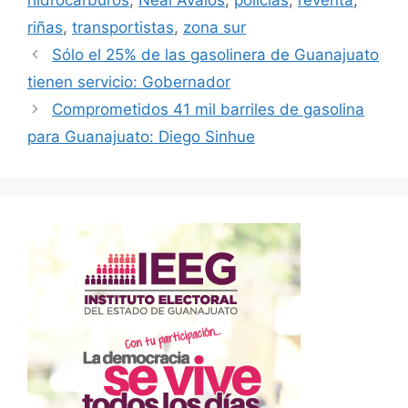
hidrocarburos
,
Neal Ávalos
,
policías
,
reventa
,
riñas
,
transportistas
,
zona sur
Sólo el 25% de las gasolinera de Guanajuato
tienen servicio: Gobernador
Comprometidos 41 mil barriles de gasolina
para Guanajuato: Diego Sinhue