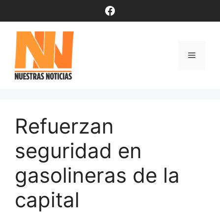
Saltar
Facebook
al
contenido
Menú
Refuerzan
seguridad en
gasolineras de la
capital