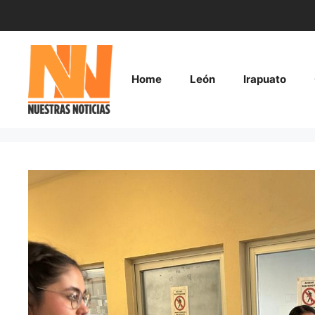
Saltar
al
contenido
Home
León
Irapuato