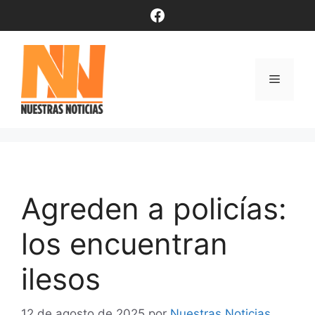
Saltar
Facebook
al
contenido
Menú
Agreden a policías:
los encuentran
ilesos
12 de agosto de 2025
por
Nuestras Noticias