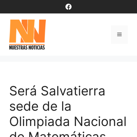
Saltar
Facebook
al
contenido
Menú
Será Salvatierra
sede de la
Olimpiada Nacional
de Matemáticas