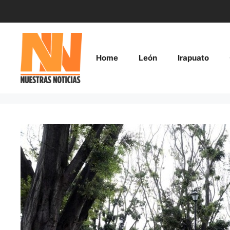
Saltar
al
contenido
Home
León
Irapuato