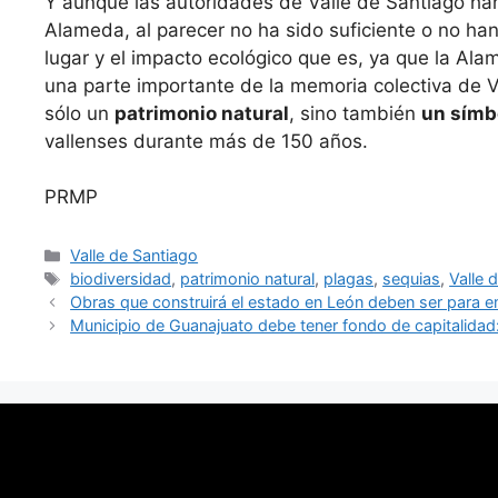
Y aunque las autoridades de Valle de Santiago han
Alameda, al parecer no ha sido suficiente o no han
lugar y el impacto ecológico que es, ya que la Al
una parte importante de la memoria colectiva de V
sólo un
patrimonio natural
, sino también
un símbo
vallenses durante más de 150 años.
PRMP
Categorías
Valle de Santiago
Etiquetas
biodiversidad
,
patrimonio natural
,
plagas
,
sequias
,
Valle 
Obras que construirá el estado en León deben ser para 
Municipio de Guanajuato debe tener fondo de capitalidad