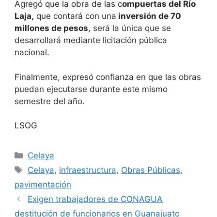
Agregó que la obra de las c
ompuertas del Río
Laja,
que contará con una
inversión de 70
millones de pesos
, será la única que se
desarrollará mediante licitación pública
nacional.
Finalmente, expresó confianza en que las obras
puedan ejecutarse durante este mismo
semestre del año.
LSOG
Categorías
Celaya
Etiquetas
Celaya
,
infraestructura
,
Obras Públicas
,
pavimentación
Exigen trabajadores de CONAGUA
destitución de funcionarios en Guanajuato