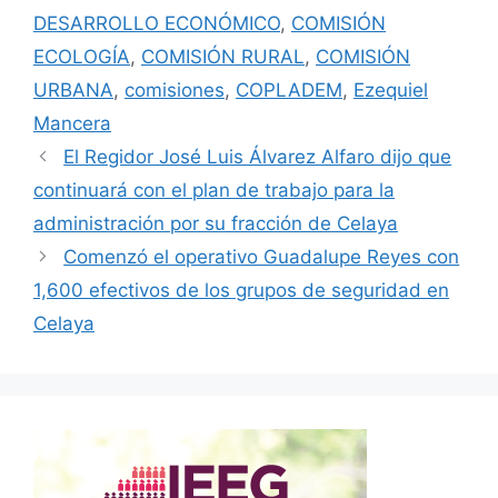
DESARROLLO ECONÓMICO
,
COMISIÓN
ECOLOGÍA
,
COMISIÓN RURAL
,
COMISIÓN
URBANA
,
comisiones
,
COPLADEM
,
Ezequiel
Mancera
El Regidor José Luis Álvarez Alfaro dijo que
continuará con el plan de trabajo para la
administración por su fracción de Celaya
Comenzó el operativo Guadalupe Reyes con
1,600 efectivos de los grupos de seguridad en
Celaya