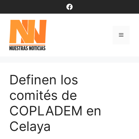
Saltar
Facebook
al
contenido
Menú
Definen los
comités de
COPLADEM en
Celaya