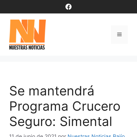
Saltar
Facebook
al
contenido
Menú
Se mantendrá
Programa Crucero
Seguro: Simental
11 de junio de 2021
por
Nuestras Noticias Bajío