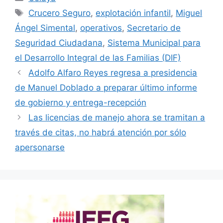
Etiquetas
Crucero Seguro
,
explotación infantil
,
Miguel
Ángel Simental
,
operativos
,
Secretario de
Seguridad Ciudadana
,
Sistema Municipal para
el Desarrollo Integral de las Familias (DIF)
Adolfo Alfaro Reyes regresa a presidencia
de Manuel Doblado a preparar último informe
de gobierno y entrega-recepción
Las licencias de manejo ahora se tramitan a
través de citas, no habrá atención por sólo
apersonarse