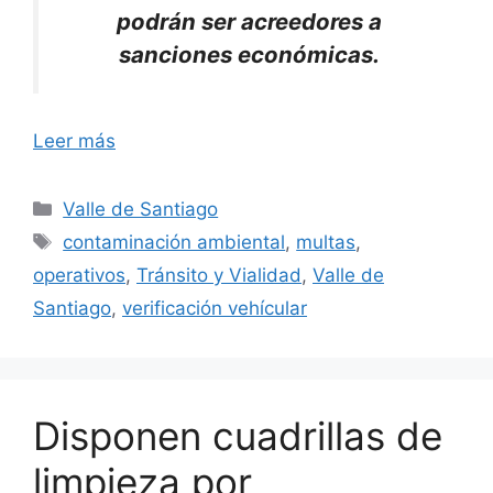
podrán ser acreedores a
sanciones económicas.
Leer más
Categorías
Valle de Santiago
Etiquetas
contaminación ambiental
,
multas
,
operativos
,
Tránsito y Vialidad
,
Valle de
Santiago
,
verificación vehícular
Disponen cuadrillas de
limpieza por