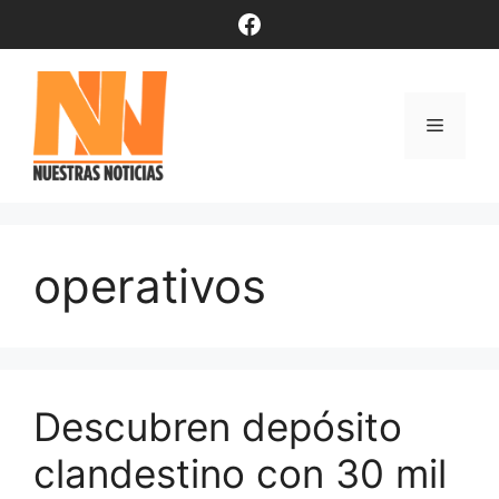
Saltar
Facebook
al
contenido
Menú
operativos
Descubren depósito
clandestino con 30 mil