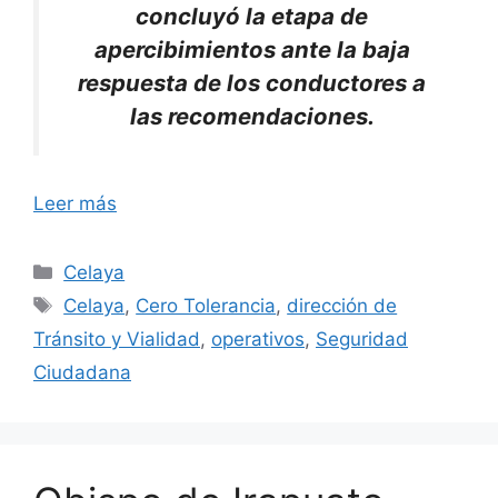
concluyó la etapa de
apercibimientos ante la baja
respuesta de los conductores a
las recomendaciones.
Leer más
Categorías
Celaya
Etiquetas
Celaya
,
Cero Tolerancia
,
dirección de
Tránsito y Vialidad
,
operativos
,
Seguridad
Ciudadana