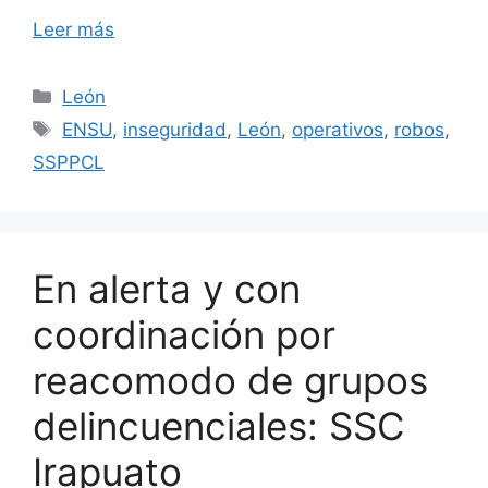
Leer más
Categorías
León
Etiquetas
ENSU
,
inseguridad
,
León
,
operativos
,
robos
,
SSPPCL
En alerta y con
coordinación por
reacomodo de grupos
delincuenciales: SSC
Irapuato