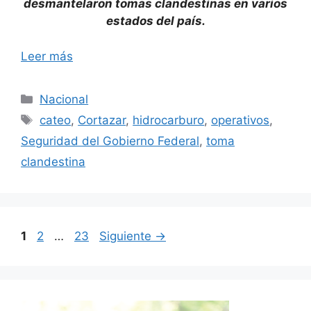
desmantelaron tomas clandestinas en varios
estados del país.
Leer más
Categorías
Nacional
Etiquetas
cateo
,
Cortazar
,
hidrocarburo
,
operativos
,
Seguridad del Gobierno Federal
,
toma
clandestina
Página
Página
Página
1
2
…
23
Siguiente
→