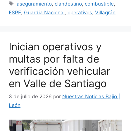
Etiquetas
aseguramiento
,
clandestino
,
combustible
,
FSPE
,
Guardia Nacional
,
operativos
,
Villagrán
Inician operativos y
multas por falta de
verificación vehicular
en Valle de Santiago
3 de julio de 2026
por
Nuestras Noticias Bajío |
León