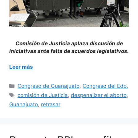
Comisión de Justicia aplaza discusión de
iniciativas ante falta de acuerdos legislativos.
Leer más
Categorías
Congreso de Guanajuato
,
Congreso del Edo.
Etiquetas
comisión de Justicia
,
despenalizar el aborto
,
Guanajuato
,
retrasar