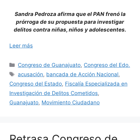
Sandra Pedroza afirma que el PAN frenó la
prórroga de su propuesta para investigar
delitos contra niñas, niños y adolescentes.
Leer más
Categorías
Congreso de Guanajuato
,
Congreso del Edo.
Etiquetas
acusación
,
bancada de Acción Nacional
,
Congreso del Estado
,
Fiscalía Especializada en
Investigación de Delitos Cometidos
,
Guanajuato
,
Movimiento Ciudadano
Retrasa Congreso de