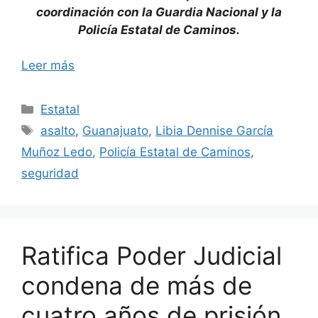
coordinación con la Guardia Nacional y la
Policía Estatal de Caminos.
Leer más
Categorías
Estatal
Etiquetas
asalto
,
Guanajuato
,
Libia Dennise García
Muñoz Ledo
,
Policía Estatal de Caminos
,
seguridad
Ratifica Poder Judicial
condena de más de
cuatro años de prisión