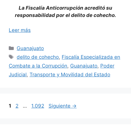
La Fiscalía Anticorrupción acreditó su
responsabilidad por el delito de cohecho.
Leer más
Categorías
Guanajuato
Etiquetas
delito de cohecho
,
Fiscalía Especializada en
Combate a la Corrupción
,
Guanajuato
,
Poder
Judicial
,
Transporte y Movilidad del Estado
Página
Página
Página
1
2
…
1.092
Siguiente
→