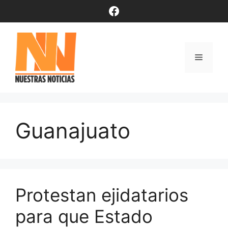
Saltar
Facebook
al
contenido
Menú
Guanajuato
Protestan ejidatarios
para que Estado