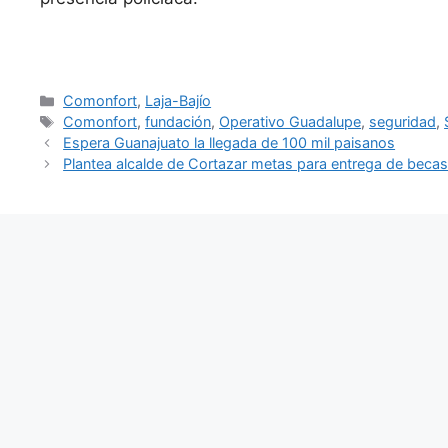
Categorías
Comonfort
,
Laja-Bajío
Etiquetas
Comonfort
,
fundación
,
Operativo Guadalupe
,
seguridad
,
Espera Guanajuato la llegada de 100 mil paisanos
Plantea alcalde de Cortazar metas para entrega de beca