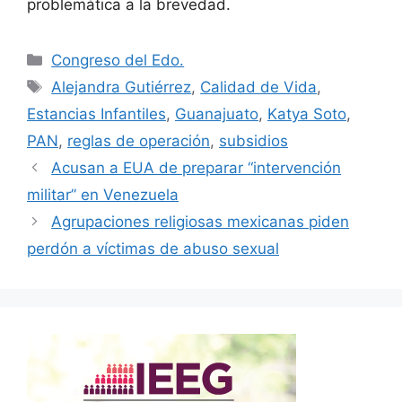
problemática a la brevedad.
Categorías
Congreso del Edo.
Etiquetas
Alejandra Gutiérrez
,
Calidad de Vida
,
Estancias Infantiles
,
Guanajuato
,
Katya Soto
,
PAN
,
reglas de operación
,
subsidios
Acusan a EUA de preparar “intervención
militar” en Venezuela
Agrupaciones religiosas mexicanas piden
perdón a víctimas de abuso sexual