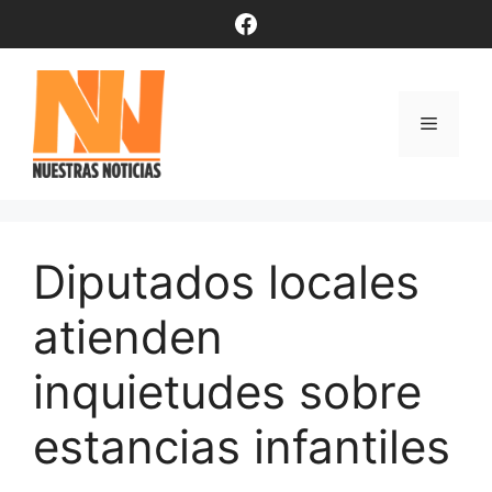
Saltar
Facebook
al
contenido
Menú
Diputados locales
atienden
inquietudes sobre
estancias infantiles