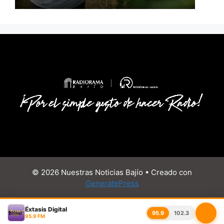
© 2026 Nuestras Noticias Bajío
• Creado con
GeneratePress
Éxtasis Digital
95.9
102.3
95.9 FM