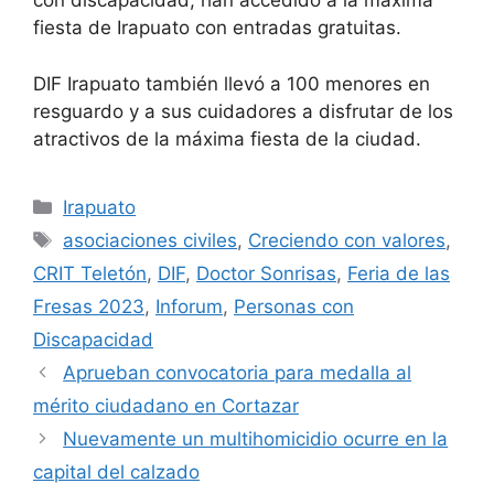
con discapacidad, han accedido a la máxima
fiesta de Irapuato con entradas gratuitas.
DIF Irapuato también llevó a 100 menores en
resguardo y a sus cuidadores a disfrutar de los
atractivos de la máxima fiesta de la ciudad.
Categorías
Irapuato
Etiquetas
asociaciones civiles
,
Creciendo con valores
,
CRIT Teletón
,
DIF
,
Doctor Sonrisas
,
Feria de las
Fresas 2023
,
Inforum
,
Personas con
Discapacidad
Aprueban convocatoria para medalla al
mérito ciudadano en Cortazar
Nuevamente un multihomicidio ocurre en la
capital del calzado