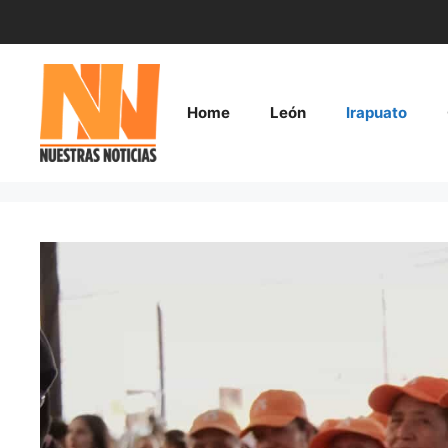
Saltar
al
contenido
Home
León
Irapuato