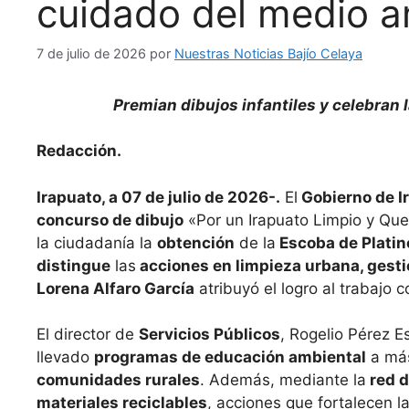
cuidado del medio a
7 de julio de 2026
por
Nuestras Noticias Bajío Celaya
Premian dibujos infantiles y celebran 
Redacción.
Irapuato, a 07 de julio de 2026-.
El
Gobierno de I
concurso de dibujo
«Por un Irapuato Limpio y Que
la ciudadanía la
obtención
de la
Escoba de Plati
distingue
las
acciones en limpieza urbana, gesti
Lorena Alfaro García
atribuyó el logro al trabajo 
El director de
Servicios Públicos
, Rogelio Pérez E
llevado
programas de educación ambiental
a má
comunidades rurales
. Además, mediante la
red d
materiales reciclables
, acciones que fortalecen la