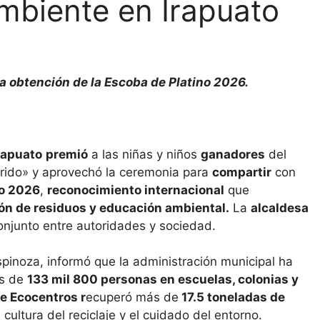
mbiente en Irapuato
la obtención de la Escoba de Platino 2026.
rapuato
premió
a las niñas y niños
ganadores
del
rido» y aprovechó la ceremonia para
compartir
con
no 2026
,
reconocimiento internacional
que
ón de residuos y educación ambiental.
La
alcaldesa
conjunto entre autoridades y sociedad.
spinoza, informó que la administración municipal ha
s de
133 mil 800 personas en escuelas, colonias y
e Ecocentros r
ecuperó más de
17.5 toneladas de
 cultura del reciclaje y el cuidado del entorno.