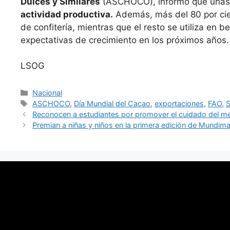
Dulces y Similares
(ASCHOCO), informó que unas
actividad productiva.
Además, más del 80 por cien
de confitería, mientras que el resto se utiliza en
expectativas de crecimiento en los próximos años.
LSOG
Categorías
Nacional
Etiquetas
ASCHOCO
,
Día Mundial del Cacao
,
exportaciones
,
FAO
,
S
Reconocen a estudiantes por promover el cuidado del me
Premian a niñas y niños en la primera edición de Mundimax