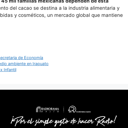
45 mil familias mexicanas dependen de esta
to del cacao se destina a la industria alimentaria y
 bebidas y cosméticos, un mercado global que mantiene
ecretaria de Economía
dio ambiente en Irapuato
 Infantil