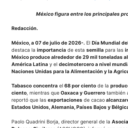
México figura entre los principales pr
Redacción.
México, a 07 de julio de 2026-.
El
Día Mundial de
destaca la
importancia
de esta
semilla
para las
i
México produce alrededor de 29 mil toneladas al
América Latina
y el
decimotercero a nivel mundi
Naciones Unidas para la Alimentación y la Agric
Tabasco
concentra
el
68 por ciento
de la
produc
ciento
, mientras que
Oaxaca y Guerrero
también 
reportó que las
exportaciones
de cacao
alcanzaro
Estados Unidos, Alemania, Países Bajos y Bélgica
Paolo Quadrini Borja, director general de la
Asocia