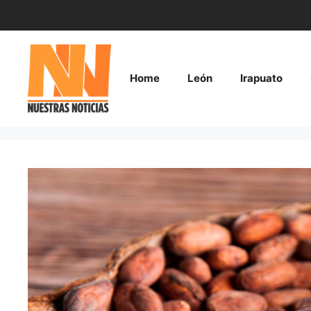
Saltar
al
contenido
Home
León
Irapuato