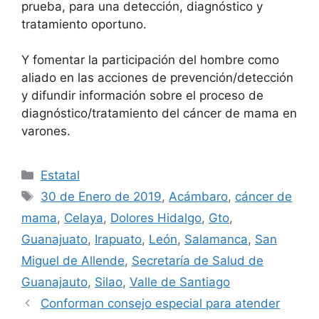
prueba, para una detección, diagnóstico y
tratamiento oportuno.
Y fomentar la participación del hombre como
aliado en las acciones de prevención/detección
y difundir información sobre el proceso de
diagnóstico/tratamiento del cáncer de mama en
varones.
Categorías
Estatal
Etiquetas
30 de Enero de 2019
,
Acámbaro
,
cáncer de
mama
,
Celaya
,
Dolores Hidalgo
,
Gto
,
Guanajuato
,
Irapuato
,
León
,
Salamanca
,
San
Miguel de Allende
,
Secretaría de Salud de
Guanajauto
,
Silao
,
Valle de Santiago
Conforman consejo especial para atender