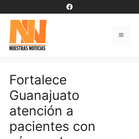
Saltar
Facebook
al
contenido
Menú
Fortalece
Guanajuato
atención a
pacientes con