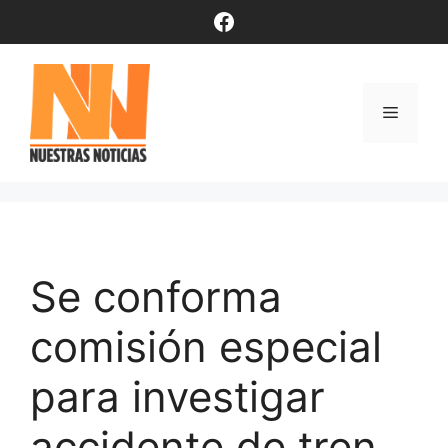
Saltar
Facebook
al
contenido
Menú
Se conforma
comisión especial
para investigar
accidente de tren