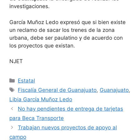
investigaciones.
García Muñoz Ledo expresó que si bien existe
un reclamo de sacar los trenes de la zona
urbana, debe ser paulatino y de acuerdo con
los proyectos que existan.
NJET
Categorías
Estatal
Etiquetas
Fiscalía General de Guanajuato
,
Guanajuato
,
Libia García Muñoz Ledo
No hay pendientes de entrega de tarjetas
para Beca Transporte
Trabajan nuevos proyectos de apoyo al
campo