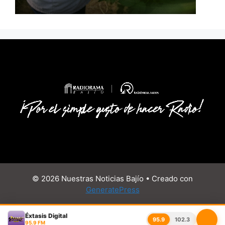
© 2026 Nuestras Noticias Bajío
• Creado con
GeneratePress
Éxtasis Digital
95.9
102.3
95.9 FM