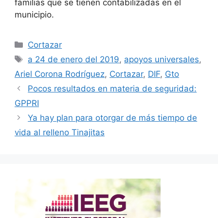
familias que se tienen contabilizadas en el
municipio.
Categorías
Cortazar
Etiquetas
a 24 de enero del 2019
,
apoyos universales
,
Ariel Corona Rodríguez
,
Cortazar
,
DIF
,
Gto
Pocos resultados en materia de seguridad:
GPPRI
Ya hay plan para otorgar de más tiempo de
vida al relleno Tinajitas