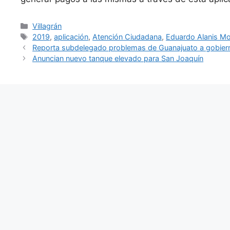
Categorías
Villagrán
Etiquetas
2019
,
aplicación
,
Atención Ciudadana
,
Eduardo Alanis M
Reporta subdelegado problemas de Guanajuato a gobiern
Anuncian nuevo tanque elevado para San Joaquín