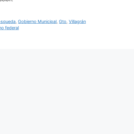
osqueda
,
Gobierno Municipal
,
Gto
,
Villagrán
o federal