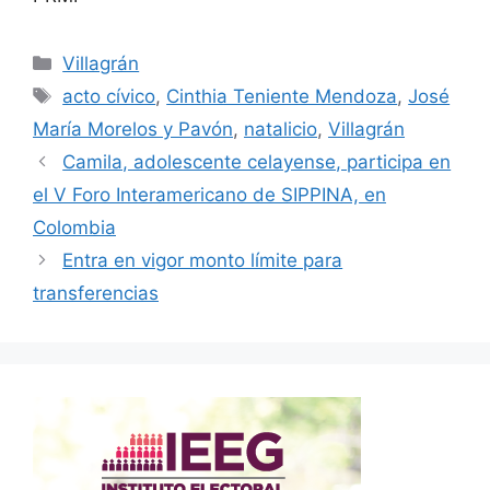
Categorías
Villagrán
Etiquetas
acto cívico
,
Cinthia Teniente Mendoza
,
José
María Morelos y Pavón
,
natalicio
,
Villagrán
Camila, adolescente celayense, participa en
el V Foro Interamericano de SIPPINA, en
Colombia
Entra en vigor monto límite para
transferencias