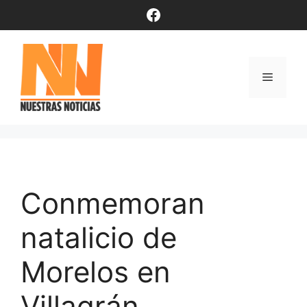
Saltar
Facebook
al
contenido
Menú
Conmemoran
natalicio de
Morelos en
Villagrán