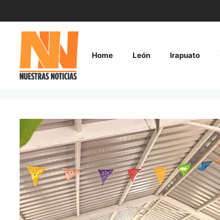
Saltar
al
contenido
Home
León
Irapuato