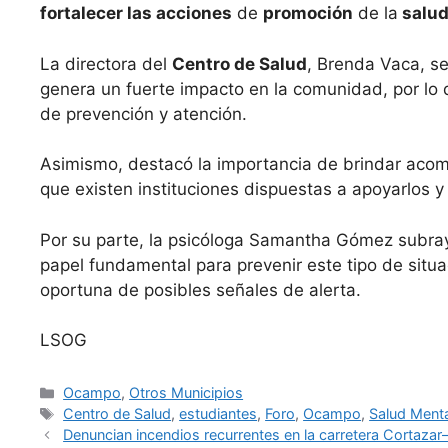
fortalecer las acciones
de
promoción
de la
salud
La directora del
Centro de Salud
, Brenda Vaca, s
genera un fuerte impacto en la comunidad, por lo 
de prevención y atención.
Asimismo, destacó la importancia de brindar acom
que existen instituciones dispuestas a apoyarlos y 
Por su parte, la psicóloga Samantha Gómez subray
papel fundamental para prevenir este tipo de situac
oportuna de posibles señales de alerta.
LSOG
Categorías
Ocampo
,
Otros Municipios
Etiquetas
Centro de Salud
,
estudiantes
,
Foro
,
Ocampo
,
Salud Menta
Denuncian incendios recurrentes en la carretera Cortazar