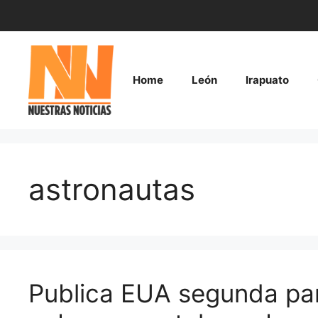
Saltar
al
contenido
Home
León
Irapuato
astronautas
Publica EUA segunda pa