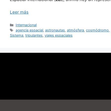
Leer más
Categorías
Internacional
Etiquetas
agencia espacial
,
astronautas
,
atmósfera
,
cosmódromo
,
Sistema
,
tripulantes
,
viajes espaciales