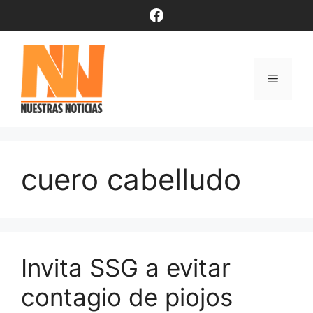
Saltar
Facebook
al
contenido
Menú
cuero cabelludo
Invita SSG a evitar
contagio de piojos