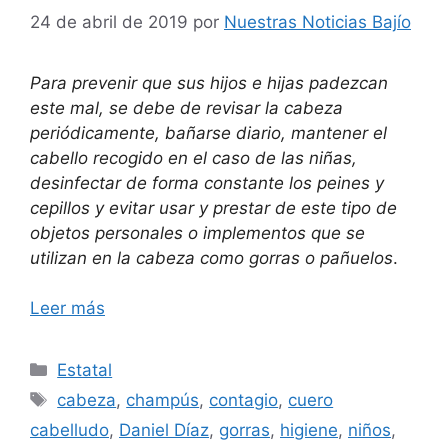
24 de abril de 2019
por
Nuestras Noticias Bajío
Para prevenir que sus hijos e hijas padezcan
este mal, se debe de revisar la cabeza
periódicamente, bañarse diario, mantener el
cabello recogido en el caso de las niñas,
desinfectar de forma constante los peines y
cepillos y evitar usar y prestar de este tipo de
objetos personales o implementos que se
utilizan en la cabeza como gorras o pañuelos
.
Leer más
Categorías
Estatal
Etiquetas
cabeza
,
champús
,
contagio
,
cuero
cabelludo
,
Daniel Díaz
,
gorras
,
higiene
,
niños
,