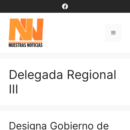
Saltar
Facebook
al
contenido
Menú
Delegada Regional
III
Designa Gobierno de