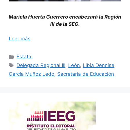
Mariela Huerta Guerrero encabezará la Región
III de la SEG.
Leer más
Categorías
Estatal
Etiquetas
Delegada Regional III
,
León
,
Libia Dennise
García Muñoz Ledo
,
Secretaría de Educación