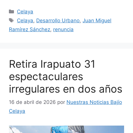
Categorías
Celaya
Etiquetas
Celaya
,
Desarrollo Urbano
,
Juan Miguel
Ramírez Sánchez
,
renuncia
Retira Irapuato 31
espectaculares
irregulares en dos años
16 de abril de 2026
por
Nuestras Noticias Bajío
Celaya