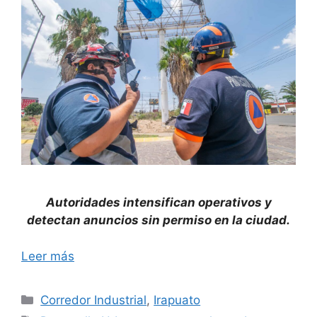
Autoridades intensifican operativos y
detectan anuncios sin permiso en la ciudad.
Leer más
Categorías
Corredor Industrial
,
Irapuato