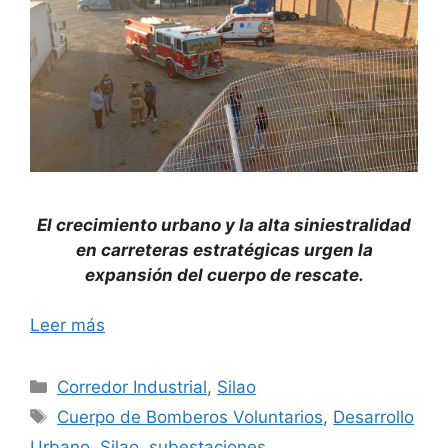
El crecimiento urbano y la alta siniestralidad
en carreteras estratégicas urgen la
expansión del cuerpo de rescate.
Leer más
Categorías
Corredor Industrial
,
Silao
Etiquetas
Cuerpo de Bomberos Voluntarios
,
Desarrollo
Urbano
,
Silao
,
subestaciones