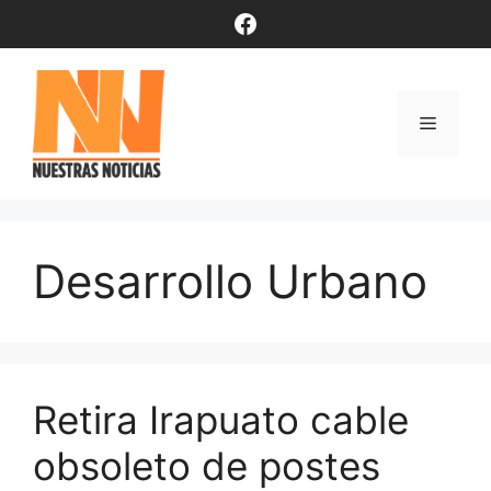
Saltar
Facebook
al
contenido
Menú
Desarrollo Urbano
Retira Irapuato cable
obsoleto de postes