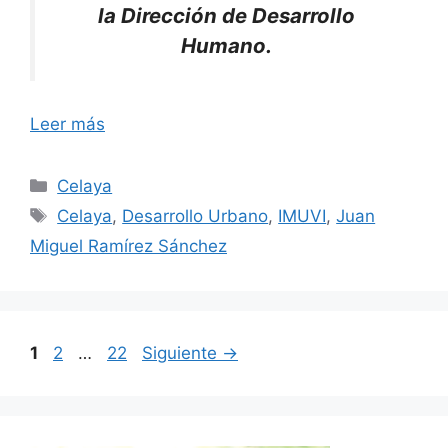
la Dirección de Desarrollo
Humano.
Leer más
Categorías
Celaya
Etiquetas
Celaya
,
Desarrollo Urbano
,
IMUVI
,
Juan
Miguel Ramírez Sánchez
Página
Página
Página
1
2
…
22
Siguiente
→