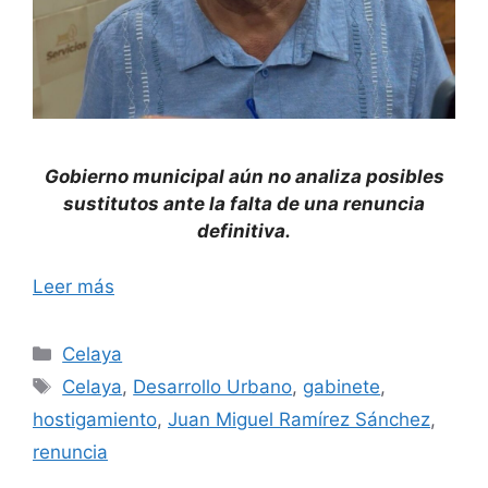
Gobierno municipal aún no analiza posibles
sustitutos ante la falta de una renuncia
definitiva.
Leer más
Categorías
Celaya
Etiquetas
Celaya
,
Desarrollo Urbano
,
gabinete
,
hostigamiento
,
Juan Miguel Ramírez Sánchez
,
renuncia