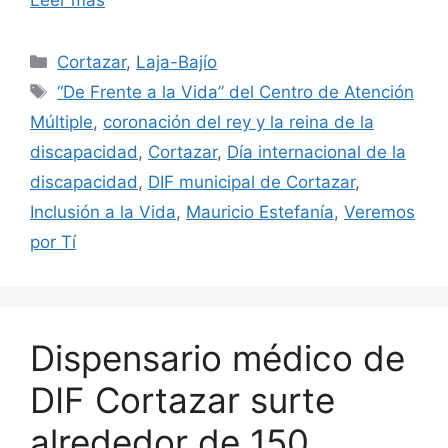
Leer más
Categorías
Cortazar
,
Laja-Bajío
Etiquetas
“De Frente a la Vida” del Centro de Atención
Múltiple
,
coronación del rey y la reina de la
discapacidad
,
Cortazar
,
Día internacional de la
discapacidad
,
DIF municipal de Cortazar
,
Inclusión a la Vida
,
Mauricio Estefanía
,
Veremos
por Tí
Dispensario médico de
DIF Cortazar surte
alrededor de 150