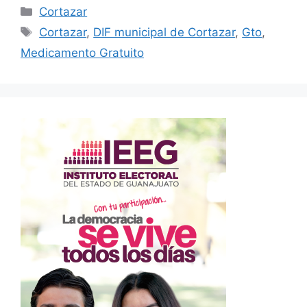
Categorías
Cortazar
Etiquetas
Cortazar
,
DIF municipal de Cortazar
,
Gto
,
Medicamento Gratuito