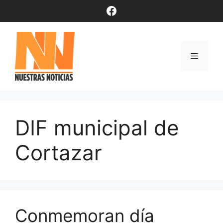
Saltar
Facebook
al
contenido
Menú
DIF municipal de
Cortazar
Conmemoran día