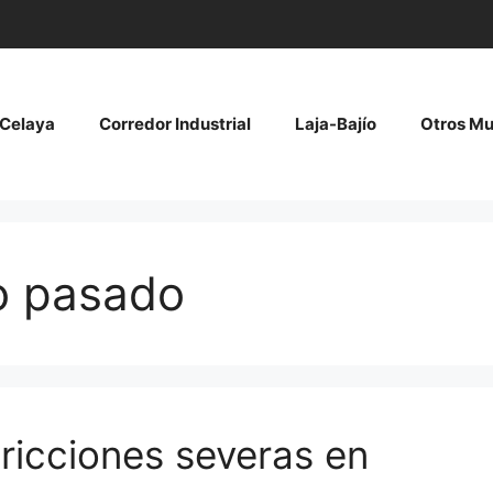
Celaya
Corredor Industrial
Laja-Bajío
Otros Mu
ño pasado
ricciones severas en