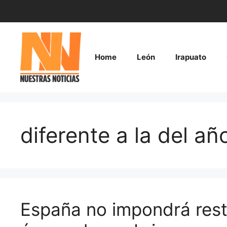
Saltar
al
contenido
Home
León
Irapuato
diferente a la del a
España no impondrá rest