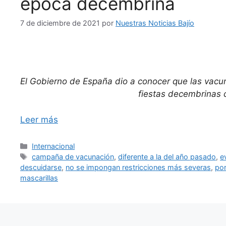
época decembrina
7 de diciembre de 2021
por
Nuestras Noticias Bajío
El Gobierno de España dio a conocer que las vacun
fiestas decembrinas c
Leer más
Categorías
Internacional
Etiquetas
campaña de vacunación
,
diferente a la del año pasado
,
e
descuidarse
,
no se impongan restricciones más severas
,
por
mascarillas