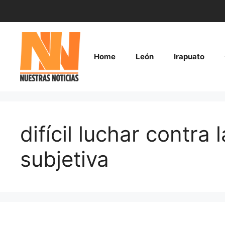
Saltar
al
contenido
Home
León
Irapuato
difícil luchar contra
subjetiva