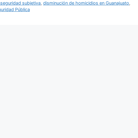
 inseguridad subjetiva
,
disminución de homicidios en Guanajuato
,
uridad Pública