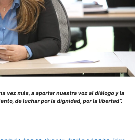
vez más, a aportar nuestra voz al diálogo y la
nto, de luchar por la dignidad, por la libertad”.
nominada
,
derechos
,
deudores
,
dignidad y derechos
,
futuro