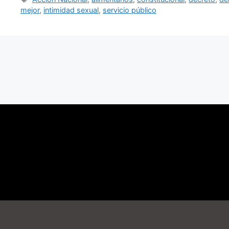
mejor
,
intimidad sexual
,
servicio público