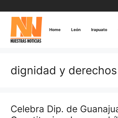
Saltar
al
contenido
Home
León
Irapuato
dignidad y derechos
Celebra Dip. de Guanajua