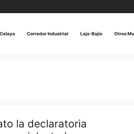
Celaya
Corredor Industrial
Laja-Bajío
Otros Mu
to la declaratoria