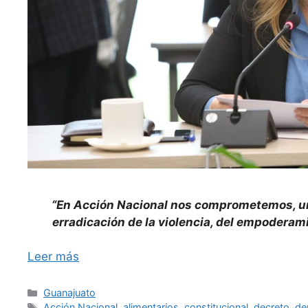
“En Acción Nacional nos comprometemos, una 
erradicación de la violencia, del empoderamie
Leer más
Categorías
Guanajuato
Etiquetas
Acción Nacional
,
alimentarios
,
constitucional
,
decreto
,
de