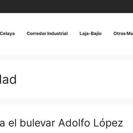
Celaya
Corredor Industrial
Laja-Bajío
Otros Mu
dad
a el bulevar Adolfo López