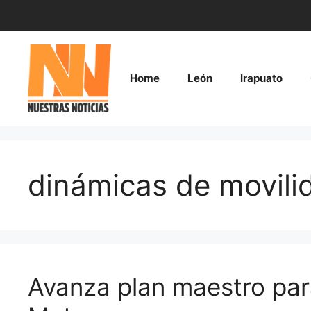
Saltar
al
contenido
Home
León
Irapuato
dinámicas de movili
Avanza plan maestro par