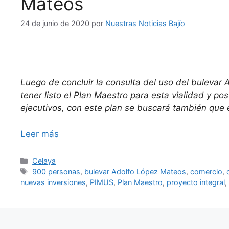
Mateos
24 de junio de 2020
por
Nuestras Noticias Bajío
Luego de concluir la consulta del uso del bulevar
tener listo el Plan Maestro para esta vialidad y po
ejecutivos, con este plan se buscará también que e
Leer más
Categorías
Celaya
Etiquetas
900 personas
,
bulevar Adolfo López Mateos
,
comercio
,
nuevas inversiones
,
PIMUS
,
Plan Maestro
,
proyecto integral
,