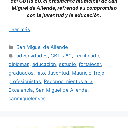
del CBTis 60, el presidente municipal de San
Miguel de Allende, refrendó su compromiso
con la juventud y la educación.
Leer más
Categorías
San Miguel de Allende
Etiquetas
adversidades
,
CBTis 60
,
certificado
,
diplomas
,
educación
,
estudio
,
fortalecer
,
graduados
,
hito
,
Juventud
,
Mauricio Trejo
,
profesionistas
,
Reconocimientos a la
Excelencia
,
San Miguel de Allende
,
sanmiguelenses