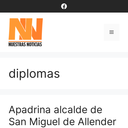
Saltar
Facebook
al
contenido
Menú
diplomas
Apadrina alcalde de
San Miguel de Allender