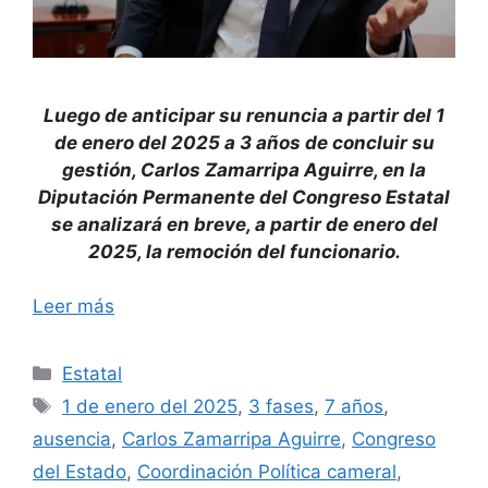
Luego de anticipar su renuncia a partir del 1
de enero del 2025 a 3 años de concluir su
gestión, Carlos Zamarripa Aguirre, en la
Diputación Permanente del Congreso Estatal
se analizará en breve, a partir de enero del
2025, la remoción del funcionario.
Leer más
Categorías
Estatal
Etiquetas
1 de enero del 2025
,
3 fases
,
7 años
,
ausencia
,
Carlos Zamarripa Aguirre
,
Congreso
del Estado
,
Coordinación Política cameral
,