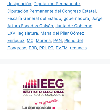
designación
,
Diputación Permanente
,
Diputación Permanente del Congreso Estatal
,
Fiscalía General del Estado
,
gobernadora
,
Jorge
Arturo Espadas Galván
,
Junta de Gobierno
,
LXVI legislatura
,
María del Pilar Gómez
Enríquez
,
MC
,
Morena
,
PAN
,
Pleno del
Congreso
,
PRD
,
PRI
,
PT
,
PVEM
,
renuncia