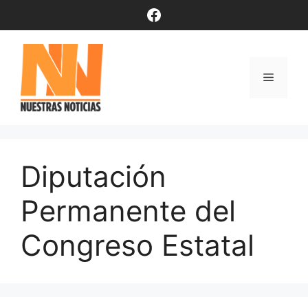
Saltar
Facebook
al
contenido
Menú
Diputación
Permanente del
Congreso Estatal