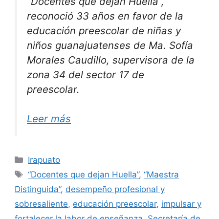
“Docentes que dejan Huella”,
reconoció 33 años en favor de la
educación preescolar de niñas y
niños guanajuatenses de Ma. Sofía
Morales Caudillo, supervisora de la
zona 34 del sector 17 de
preescolar.
Leer más
Categorías
Irapuato
Etiquetas
“Docentes que dejan Huella”
,
“Maestra
Distinguida”
,
desempeño profesional y
sobresaliente
,
educación preescolar
,
impulsar y
fortalecer la labor de enseñanza
,
Secretaría de