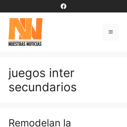
Saltar
Facebook
al
contenido
Menú
juegos inter
secundarios
Remodelan la