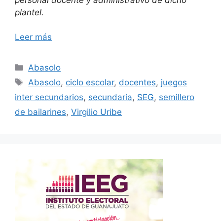
plantel.
Leer más
Categorías
Abasolo
Etiquetas
Abasolo
,
ciclo escolar
,
docentes
,
juegos
inter secundarios
,
secundaria
,
SEG
,
semillero
de bailarines
,
Virgilio Uribe