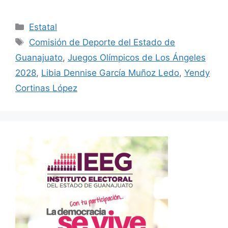
Categorías
Estatal
Etiquetas
Comisión de Deporte del Estado de
Guanajuato
,
Juegos Olímpicos de Los Ángeles
2028
,
Libia Dennise García Muñoz Ledo
,
Yendy
Cortinas López