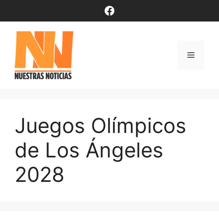
Saltar
Facebook
al
contenido
Menú
Juegos Olímpicos
de Los Ángeles
2028