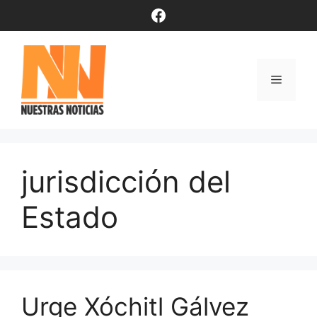
Saltar
Facebook
al
contenido
Menú
jurisdicción del
Estado
Urge Xóchitl Gálvez