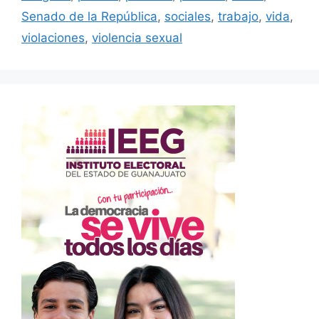
Senado de la República
,
sociales
,
trabajo
,
vida
,
violaciones
,
violencia sexual