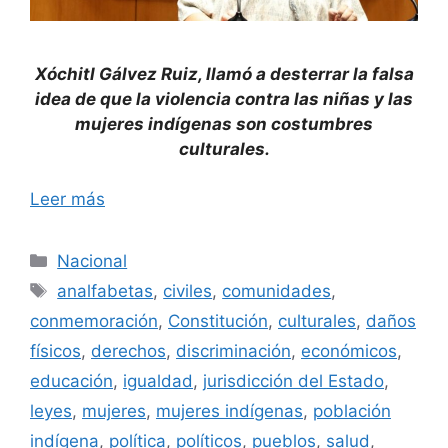
Xóchitl Gálvez Ruiz, llamó a desterrar la falsa
idea de que la violencia contra las niñas y las
mujeres indígenas son costumbres
culturales
.
Leer más
Categorías
Nacional
Etiquetas
analfabetas
,
civiles
,
comunidades
,
conmemoración
,
Constitución
,
culturales
,
daños
físicos
,
derechos
,
discriminación
,
económicos
,
educación
,
igualdad
,
jurisdicción del Estado
,
leyes
,
mujeres
,
mujeres indígenas
,
población
indígena
,
política
,
políticos
,
pueblos
,
salud
,