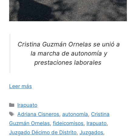
Cristina Guzmán Ornelas se unió a
la marcha de autonomía y
prestaciones laborales
Leer más
Categorías
Irapuato
Etiquetas
Adriana Cisneros
,
autonomía
,
Cristina
Guzmán Ornelas
,
fideicomisos
,
Irapuato
,
Juzgado Décimo de Distrito
,
Juzgados
,