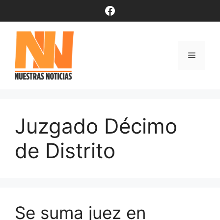
Saltar
Facebook
al
contenido
Menú
Juzgado Décimo
de Distrito
Se suma juez en