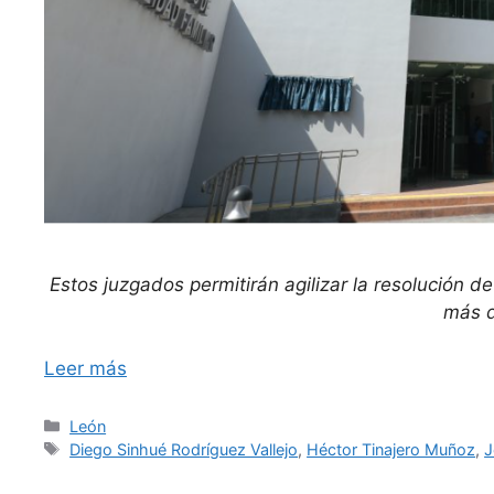
Estos juzgados permitirán agilizar la resolución 
más d
Leer más
Categorías
León
Etiquetas
Diego Sinhué Rodríguez Vallejo
,
Héctor Tinajero Muñoz
,
J