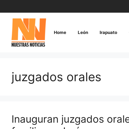
Saltar
al
contenido
Home
León
Irapuato
juzgados orales
Inauguran juzgados orale