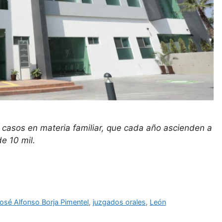
de casos en materia familiar, que cada año ascienden a
e 10 mil.
osé Alfonso Borja Pimentel
,
juzgados orales
,
León