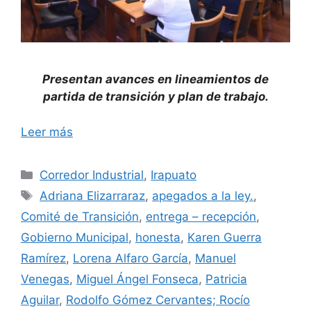
Presentan avances en lineamientos de
partida de transición y plan de trabajo.
Leer más
Categorías
Corredor Industrial
,
Irapuato
Etiquetas
Adriana Elizarraraz
,
apegados a la ley.
,
Comité de Transición
,
entrega – recepción
,
Gobierno Municipal
,
honesta
,
Karen Guerra
Ramírez
,
Lorena Alfaro García
,
Manuel
Venegas
,
Miguel Ángel Fonseca
,
Patricia
Aguilar
,
Rodolfo Gómez Cervantes; Rocío