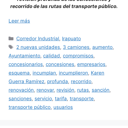
recorrido de las rutas del transporte público.
Leer más
Categorías
Corredor Industrial
,
Irapuato
Etiquetas
2 nuevas unidades
,
3 camiones
,
aumento
,
Ayuntamiento
,
calidad
,
compromisos
,
concesionarios
,
concesiones
,
empresarios
,
esquema
,
incumplan
,
incumplieron
,
Karen
Guerra Ramírez
,
profunda
,
recorrido
,
renovación
,
renovar
,
revisión
,
rutas
,
sanción
,
sanciones
,
servicio
,
tarifa
,
transporte
,
transporte público
,
usuarios