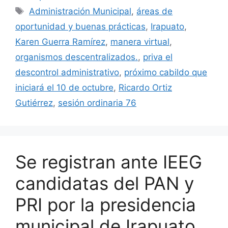
Etiquetas
Administración Municipal
,
áreas de
oportunidad y buenas prácticas
,
Irapuato
,
Karen Guerra Ramírez
,
manera virtual
,
organismos descentralizados.
,
priva el
descontrol administrativo
,
próximo cabildo que
iniciará el 10 de octubre
,
Ricardo Ortiz
Gutiérrez
,
sesión ordinaria 76
Se registran ante IEEG
candidatas del PAN y
PRI por la presidencia
municipal de Irapuato