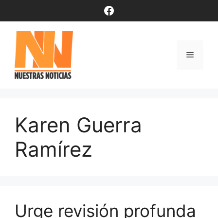
Saltar
Facebook
al
contenido
Menú
Karen Guerra
Ramírez
Urge revisión profunda