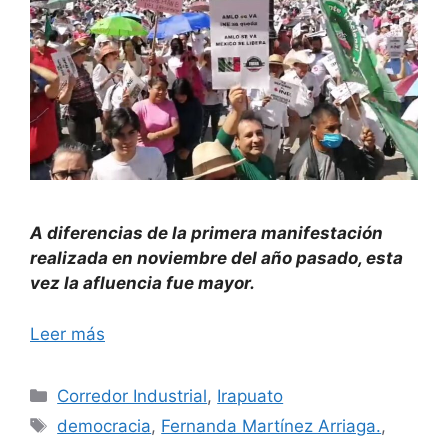
A diferencias de la primera manifestación
realizada en noviembre del año pasado, esta
vez la afluencia fue mayor.
Leer más
Categorías
Corredor Industrial
,
Irapuato
Etiquetas
democracia
,
Fernanda Martínez Arriaga.
,