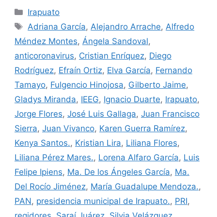
Categorías
Irapuato
Etiquetas
Adriana García
,
Alejandro Arrache
,
Alfredo
Méndez Montes
,
Ángela Sandoval
,
anticoronavirus
,
Cristian Enríquez
,
Diego
Rodríguez
,
Efraín Ortiz
,
Elva García
,
Fernando
Tamayo
,
Fulgencio Hinojosa
,
Gilberto Jaime
,
Gladys Miranda
,
IEEG
,
Ignacio Duarte
,
Irapuato
,
Jorge Flores
,
José Luis Gallaga
,
Juan Francisco
Sierra
,
Juan Vivanco
,
Karen Guerra Ramírez
,
Kenya Santos.
,
Kristian Lira
,
Liliana Flores
,
Liliana Pérez Mares.
,
Lorena Alfaro García
,
Luis
Felipe Ipiens
,
Ma. De los Ángeles García
,
Ma.
Del Rocío Jiménez
,
María Guadalupe Mendoza.
,
PAN
,
presidencia municipal de Irapuato.
,
PRI
,
regidores
,
Saraí Juárez
,
Silvia Velázquez
,