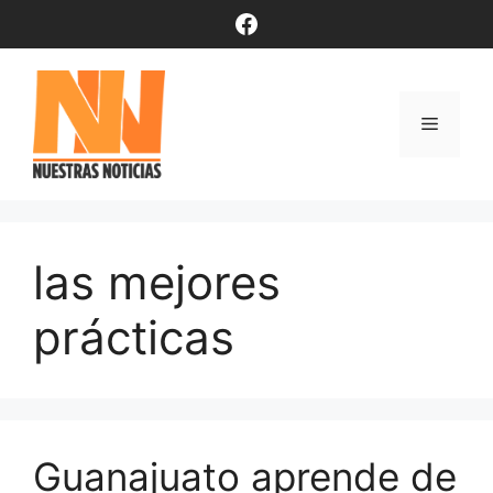
Saltar
Facebook
al
contenido
Menú
las mejores
prácticas
Guanajuato aprende de