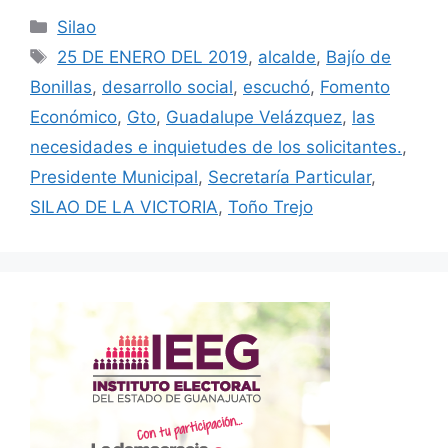
Categorías
Silao
Etiquetas
25 DE ENERO DEL 2019
,
alcalde
,
Bajío de
Bonillas
,
desarrollo social
,
escuchó
,
Fomento
Económico
,
Gto
,
Guadalupe Velázquez
,
las
necesidades e inquietudes de los solicitantes.
,
Presidente Municipal
,
Secretaría Particular
,
SILAO DE LA VICTORIA
,
Toño Trejo